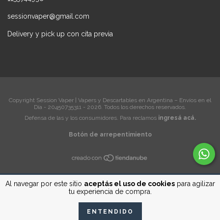
sessionvaper@gmail.com
Delivery y pick up con cita previa
Copyright Session Vaper | Vapers y Descartables en Argentina – Envíos en el
Día - 20450735311 - 2026. Todos los derechos reservados.
Defensa de las y los consumidores. Para reclamos
ingresá acá.
Botón de arrepentimiento
Al navegar por este sitio
aceptás el uso de cookies
para agilizar
tu experiencia de compra.
ENTENDIDO