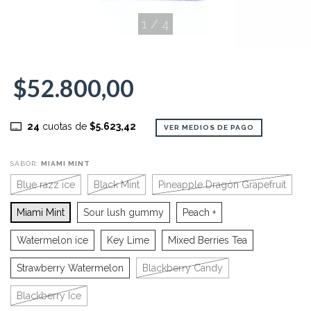
1
/
4
$52.800,00
24
cuotas de
$5.623,42
VER MEDIOS DE PAGO
SABOR:
MIAMI MINT
Blue razz ice
Black Mint
Pineapple Dragón Grapefruit
Miami Mint
Sour lush gummy
Peach +
Watermelon ice
Key Lime
Mixed Berries Tea
Strawberry Watermelon
Blackberry Candy
Blackberry Ice