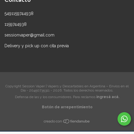
5491159744938
1159744938
sessionvaper@gmail.com
Delivery y pick up con cita previa
Copyright Session Vaper | Vapers y Descartables en Argentina – Envíos en el
Día - 20450735311 - 2026. Todos los derechos reservados.
Defensa de las y los consumidores. Para reclamos
ingresá acá.
Botón de arrepentimiento