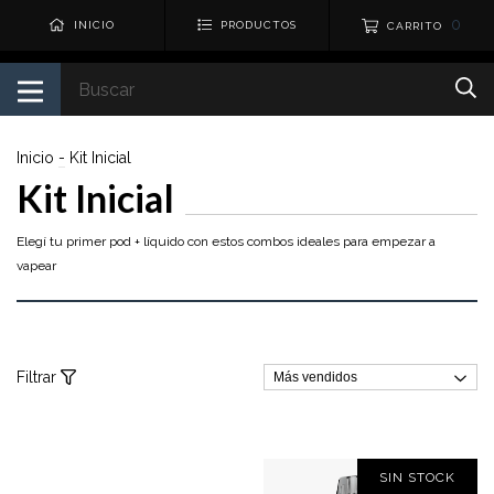
0
INICIO
PRODUCTOS
CARRITO
Inicio
-
Kit Inicial
Kit Inicial
Elegí tu primer pod + líquido con estos combos ideales para empezar a
vapear
Filtrar
SIN STOCK